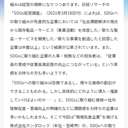
組みは経営の根幹になりつつあります。日経リサーチの
「SDGs経営調査」（2021年3月18日付）によれば、SDGsへ
の取り組みが先進的な企業においては「社会課題解決の視点
から既存製品・サービス（事業活動）を改良した／新たな製
品・サービスを開発した／新たな事業を創造したと回答した
企業は半数以上」という結果が公表されています。また、
SDGsに取り組む企業の人事・総務などの担当者は、「従業
員の育成や従業員満足度の向上につながっている」という実
感をお持ちの方も多いようです。
「SDGsへの取り組みは急務であるし、様々な価値の創出が
できることもわかる。しかし具体的にどのように導入・推進
していけばよいのか……」と、SDGsに取り組む価値＝社内
理解促進・意識向上の明確化などに課題感をお持ちの企業は
多いかもしれません。そこで今回は“環境先進企業”を掲げる
株式会社ホンダロック（本社・宮崎市）の、SDGsへの取り