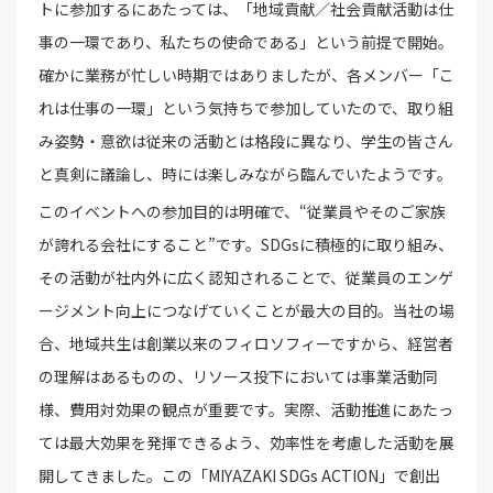
トに参加するにあたっては、「地域貢献／社会貢献活動は仕
事の一環であり、私たちの使命である」という前提で開始。
確かに業務が忙しい時期ではありましたが、各メンバー「こ
れは仕事の一環」という気持ちで参加していたので、取り組
み姿勢・意欲は従来の活動とは格段に異なり、学生の皆さん
と真剣に議論し、時には楽しみながら臨んでいたようです。
このイベントへの参加目的は明確で、“従業員やそのご家族
が誇れる会社にすること”です。SDGsに積極的に取り組み、
その活動が社内外に広く認知されることで、従業員のエンゲ
ージメント向上につなげていくことが最大の目的。当社の場
合、地域共生は創業以来のフィロソフィーですから、経営者
の理解はあるものの、リソース投下においては事業活動同
様、費用対効果の観点が重要です。実際、活動推進にあたっ
ては最大効果を発揮できるよう、効率性を考慮した活動を展
開してきました。この「MIYAZAKI SDGs ACTION」で創出