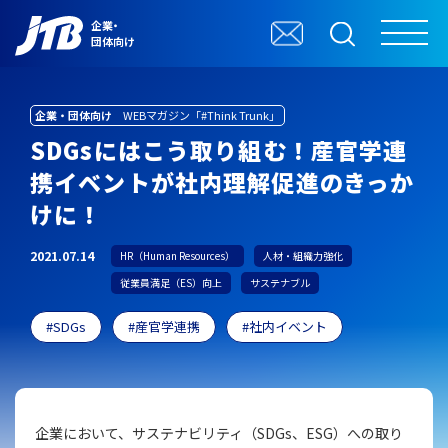
企業・
団体向け
企業・団体向け
WEBマガジン「#Think Trunk」
SDGsにはこう取り組む！産官学連
携イベントが社内理解促進のきっか
けに！
2021.07.14
HR（Human Resources）
人材・組織力強化
従業員満足（ES）向上
サステナブル
SDGs
産官学連携
社内イベント
企業において、サステナビリティ（SDGs、ESG）への取り