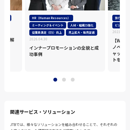
ナブル
HR（Human Resources）
旅行
ミーティング＆イベント
人材・組織力強化
ビジネスト
2021.01.2
で、
従業員満足（ES）向上
売上拡大・販売促進
2026.04.30
質を理解
【WEB
ノベーシ
インナープロモーションの全貌と成
ャッチ！
功事例
トを発掘
関連サービス・ソリューション
JTBでは、様々なソリューションを組み合わせることで、それぞれの