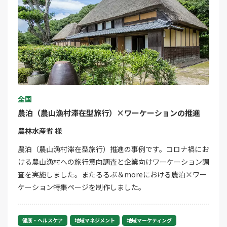
全国
農泊（農山漁村滞在型旅行）×ワーケーションの推進
農林水産省 様
農泊（農山漁村滞在型旅行）推進の事例です。コロナ禍にお
ける農山漁村への旅行意向調査と企業向けワーケーション調
査を実施しました。またるるぶ＆moreにおける農泊×ワー
ケーション特集ページを制作しました。
健康・ヘルスケア
地域マネジメント
地域マーケティング