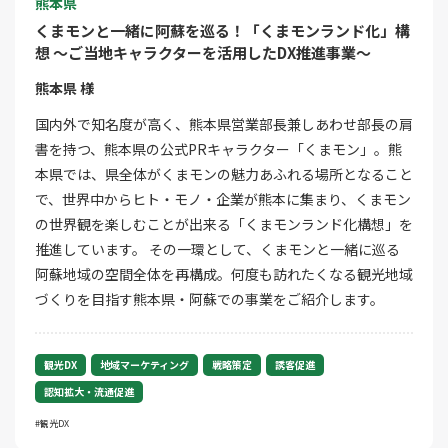
熊本県
くまモンと一緒に阿蘇を巡る！「くまモンランド化」構
想 ～ご当地キャラクターを活用したDX推進事業～
熊本県 様
国内外で知名度が高く、熊本県営業部長兼しあわせ部長の肩
書を持つ、熊本県の公式PRキャラクター「くまモン」。熊
本県では、県全体がくまモンの魅力あふれる場所となること
で、世界中からヒト・モノ・企業が熊本に集まり、くまモン
の世界観を楽しむことが出来る「くまモンランド化構想」を
推進しています。 その一環として、くまモンと一緒に巡る
阿蘇地域の空間全体を再構成。何度も訪れたくなる観光地域
づくりを目指す熊本県・阿蘇での事業をご紹介します。
観光DX
地域マーケティング
戦略策定
誘客促進
認知拡大・流通促進
観光DX