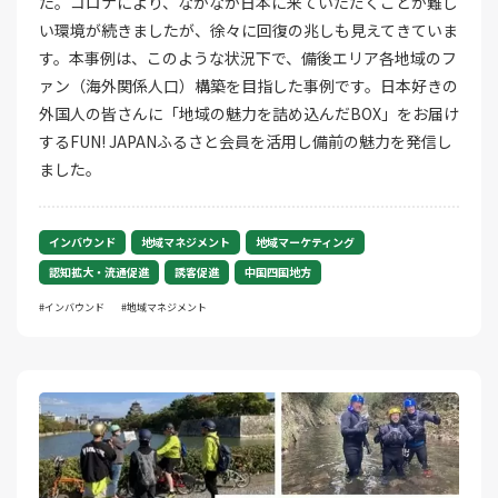
た。コロナにより、なかなか日本に来ていただくことが難し
い環境が続きましたが、徐々に回復の兆しも見えてきていま
す。本事例は、このような状況下で、備後エリア各地域のフ
ァン（海外関係人口）構築を目指した事例です。日本好きの
外国人の皆さんに「地域の魅力を詰め込んだBOX」をお届け
するFUN! JAPANふるさと会員を活用し備前の魅力を発信し
ました。
インバウンド
地域マネジメント
地域マーケティング
認知拡大・流通促進
誘客促進
中国四国地方
インバウンド
地域マネジメント