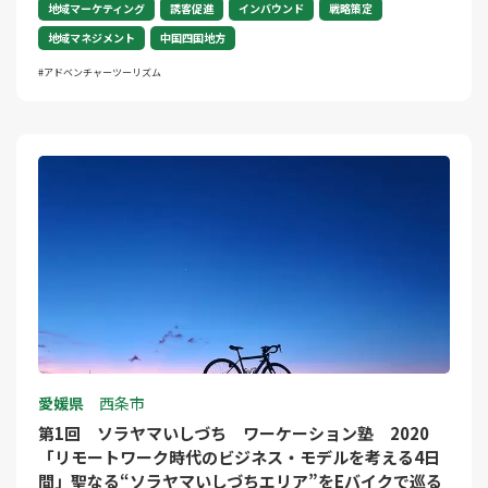
地域マーケティング
誘客促進
インバウンド
戦略策定
地域マネジメント
中国四国地方
アドベンチャーツーリズム
愛媛県
西条市
第1回 ソラヤマいしづち ワーケーション塾 2020
「リモートワーク時代のビジネス・モデルを考える4日
間」聖なる“ソラヤマいしづちエリア”をEバイクで巡る