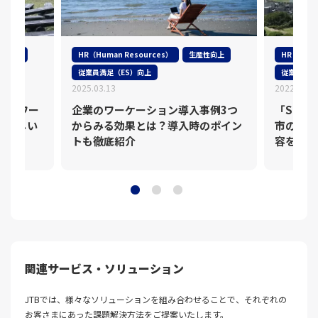
性向上
HR（Human Resources）
生産性向上
HR（Huma
従業員満足（ES）向上
従業員満足
2025.03.13
2022.06.0
みるワー
企業のワーケーション導入事例3つ
「SUW
る新しい
からみる効果とは？導入時のポイン
市の魅力
トも徹底紹介
容をレポ
関連サービス・ソリューション
JTBでは、様々なソリューションを組み合わせることで、それぞれの
お客さまにあった課題解決⽅法をご提案いたします。