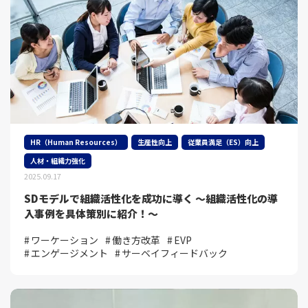
HR（Human Resources）
生産性向上
従業員満足（ES）向上
人材・組織力強化
2025.09.17
SDモデルで組織活性化を成功に導く ～組織活性化の導
入事例を具体策別に紹介！～
ワーケーション
働き方改革
EVP
エンゲージメント
サーベイフィードバック