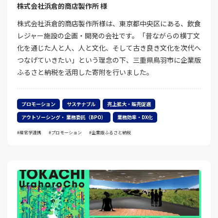
株式会社浜倉的商店製作所 様
株式会社浜倉的商店製作所様は、東京都中央区にある、飲食
レジャー施設の企画・開発の会社です。「昔ながらの横丁文
化を通じた人と人、人と文化、そして古き良き文化を次代へ
つなげていきたい」という理念の下、三重県鳥羽市に企業版
ふるさと納税を活用した寄附を行いました。
プロモーション
サステナブル
売上拡大・販売促進
アウトソーシング・ 業務委託（BPO）
業務効率・DX化
産官学連携
プロモーション
企業版ふるさと納税