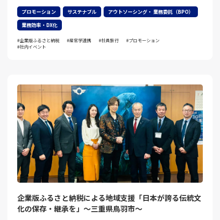
プロモーション
サステナブル
アウトソーシング・ 業務委託（BPO）
業務効率・DX化
企業版ふるさと納税
産官学連携
社員旅行
プロモーション
社内イベント
企業版ふるさと納税による地域支援「日本が誇る伝統文
化の保存・継承を」～三重県鳥羽市～