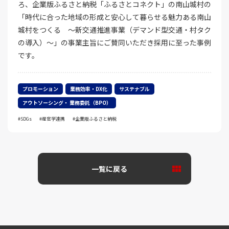
ろ、企業版ふるさと納税「ふるさとコネクト」の南山城村の
「時代に合った地域の形成と安心して暮らせる魅力ある南山
城村をつくる ～新交通推進事業（デマンド型交通・村タク
の導入）～」の事業主旨にご賛同いただき採用に至った事例
です。
プロモーション
業務効率・DX化
サステナブル
アウトソーシング・ 業務委託（BPO）
SDGs
産官学連携
企業版ふるさと納税
一覧に戻る