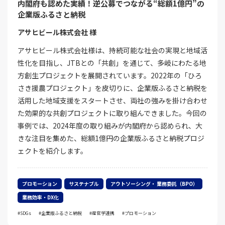
内閣府も認めた実績！逆公募でつながる“総額1億円”の
企業版ふるさと納税
アサヒビール株式会社 様
アサヒビール株式会社様は、持続可能な社会の実現と地域活
性化を目指し、JTBとの「共創」を通じて、多岐にわたる地
方創生プロジェクトを展開されています。2022年の「ひろ
さき援農プロジェクト」を皮切りに、企業版ふるさと納税を
活用した地域支援をスタートさせ、両社の強みを掛け合わせ
た効果的な共創プロジェクトに取り組んできました。今回の
事例では、2024年度の取り組みが内閣府から認められ、大
きな注目を集めた、総額1億円の企業版ふるさと納税プロジ
ェクトを紹介します。
プロモーション
サステナブル
アウトソーシング・ 業務委託（BPO）
業務効率・DX化
SDGs
企業版ふるさと納税
産官学連携
プロモーション