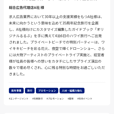
総合広告代理店A社 様
求人広告業界において30年以上の支援実績をもつA社様は、
未来に向かうという意味を込めて35周年記念旅行を企画
し、A社様向けにカスタマイズ編集したガイドブック「オリ
ジナルるるぶ」を手に携えて4泊6日のハワイ旅行へご出発
されました。プライベートビーチでの特別パーティーは、ワ
イキキビーチを彩る花火、夜空で輝くドローンショー、さら
には大物アーティストのプライベートライブ実施と、経営者
様が社員の皆様への想いをカタチにしたサプライズ演出の
数々で埋め尽くされ、心に残る特別な時間をお過ごしいただ
きました。
周年事業
旅行
プロモーション
人材・組織力強化
エンゲージメント
社員旅行
プロモーション
周年
社内イベント