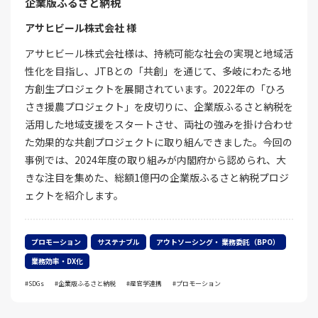
企業版ふるさと納税
アサヒビール株式会社 様
アサヒビール株式会社様は、持続可能な社会の実現と地域活
性化を目指し、JTBとの「共創」を通じて、多岐にわたる地
方創生プロジェクトを展開されています。2022年の「ひろ
さき援農プロジェクト」を皮切りに、企業版ふるさと納税を
活用した地域支援をスタートさせ、両社の強みを掛け合わせ
た効果的な共創プロジェクトに取り組んできました。今回の
事例では、2024年度の取り組みが内閣府から認められ、大
きな注目を集めた、総額1億円の企業版ふるさと納税プロジ
ェクトを紹介します。
プロモーション
サステナブル
アウトソーシング・ 業務委託（BPO）
業務効率・DX化
SDGs
企業版ふるさと納税
産官学連携
プロモーション