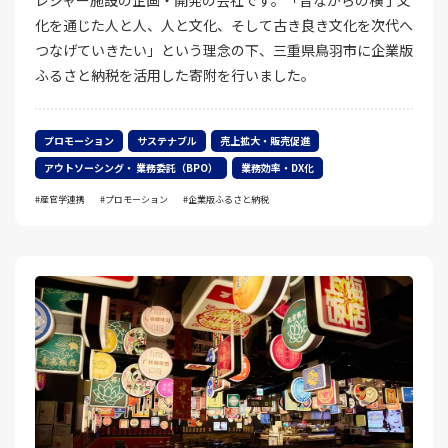
レジャー施設の企画・開発の会社です。「昔ながらの横丁文
化を通じた人と人、人と文化、そして古き良き文化を次代へ
つなげていきたい」という理念の下、三重県鳥羽市に企業版
ふるさと納税を活用した寄附を行いました。
プロモーション
サステナブル
売上拡大・販売促進
アウトソーシング・ 業務委託（BPO）
業務効率・DX化
産官学連携
プロモーション
企業版ふるさと納税