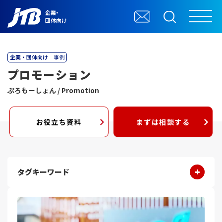
企業・
団体向け
企業・団体向け
事例
プロモーション
ぷろもーしょん / Promotion
お役立ち資料
まずは相談する
タグキーワード