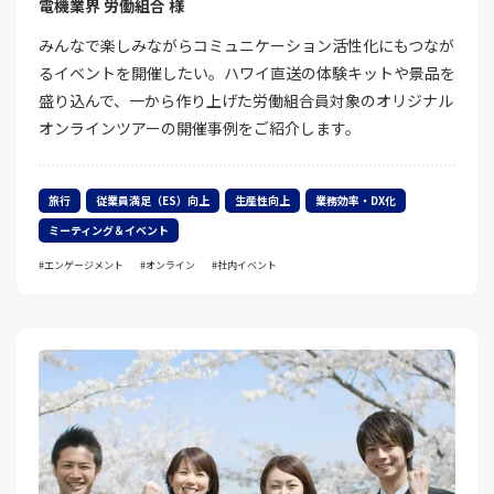
電機業界 労働組合 様
みんなで楽しみながらコミュニケーション活性化にもつなが
るイベントを開催したい。ハワイ直送の体験キットや景品を
盛り込んで、一から作り上げた労働組合員対象のオリジナル
オンラインツアーの開催事例をご紹介します。
旅行
従業員満足（ES）向上
生産性向上
業務効率・DX化
ミーティング＆イベント
エンゲージメント
オンライン
社内イベント