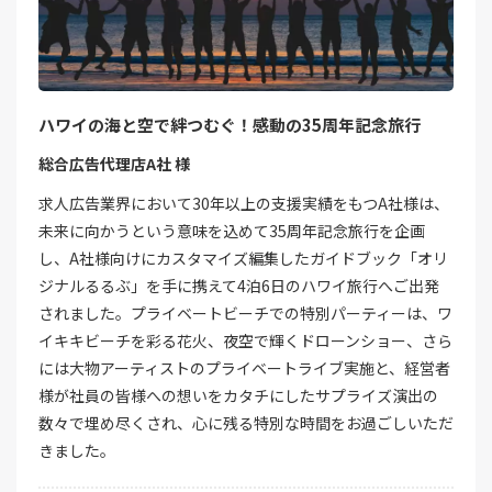
ハワイの海と空で絆つむぐ！感動の35周年記念旅行
総合広告代理店A社 様
求人広告業界において30年以上の支援実績をもつA社様は、
未来に向かうという意味を込めて35周年記念旅行を企画
し、A社様向けにカスタマイズ編集したガイドブック「オリ
ジナルるるぶ」を手に携えて4泊6日のハワイ旅行へご出発
されました。プライベートビーチでの特別パーティーは、ワ
イキキビーチを彩る花火、夜空で輝くドローンショー、さら
には大物アーティストのプライベートライブ実施と、経営者
様が社員の皆様への想いをカタチにしたサプライズ演出の
数々で埋め尽くされ、心に残る特別な時間をお過ごしいただ
きました。