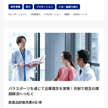
周年事業
旅行
プロモーション
人材・組織力強化
エンゲージメント
社員旅行
プロモーション
周年
社内イベント
パラスポーツを通じて企業理念を実現！共創で相互の課
題解決へつなぐ
医薬品卸販売業A社 様