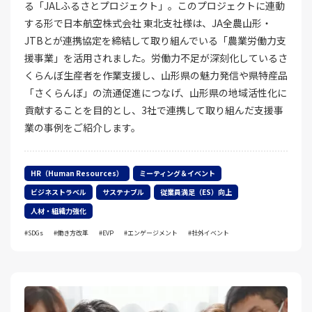
る「JALふるさとプロジェクト」。このプロジェクトに連動
する形で日本航空株式会社 東北支社様は、JA全農山形・
JTBとが連携協定を締結して取り組んでいる「農業労働力支
援事業」を活用されました。労働力不足が深刻化しているさ
くらんぼ生産者を作業支援し、山形県の魅力発信や県特産品
「さくらんぼ」の流通促進につなげ、山形県の地域活性化に
貢献することを目的とし、3社で連携して取り組んだ支援事
業の事例をご紹介します。
HR（Human Resources）
ミーティング＆イベント
ビジネストラベル
サステナブル
従業員満足（ES）向上
人材・組織力強化
SDGs
働き方改革
EVP
エンゲージメント
社外イベント