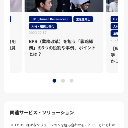
性向上
HR（Human Resources）
生産性向上
HR（Huma
人材・組織力強化
人材・組織
2023.02.17
生産性向上
2021.08.3
きた費用
BPR（業務改革）を担う「戦略総
は従業員
務」の3つの役割や事例、ポイント
【WEB
とは？
学 中原
かした「
関連サービス・ソリューション
JTBでは、様々なソリューションを組み合わせることで、それぞれの