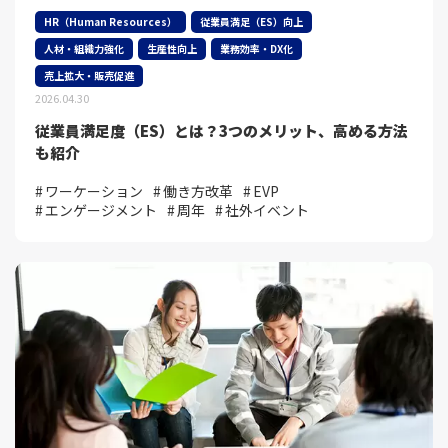
HR（Human Resources）
従業員満足（ES）向上
人材・組織力強化
生産性向上
業務効率・DX化
売上拡大・販売促進
2026.04.30
従業員満足度（ES）とは？3つのメリット、高める方法
も紹介
ワーケーション
働き方改革
EVP
エンゲージメント
周年
社外イベント