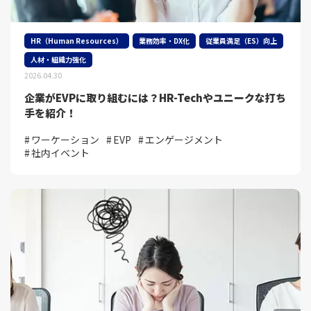
HR（Human Resources）
業務効率・DX化
従業員満足（ES）向上
人材・組織力強化
2026.04.30
企業がEVPに取り組むには？HR-Techやユニークな打ち
手を紹介！
ワーケーション
EVP
エンゲージメント
社内イベント