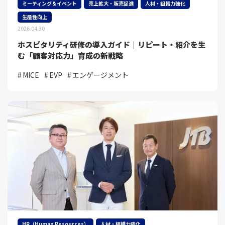
ミーティング＆イベント
売上拡大・販売促進
人材・組織力強化
生産性向上
2026.04.30
ホスピタリティ研修の導入ガイド｜リピート・紹介を生
む「顧客対応力」育成の新戦略
MICE
EVP
エンゲージメント
HR（Human Resources）
人材・組織力強化