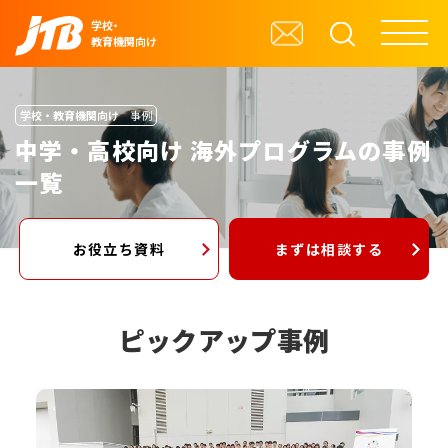
学校・
教育機関向け
学校・教育機関向け
事例
中学・高校向け 海外プログラムの事例
一覧
お役立ち資料
まずは相談する
ピックアップ事例