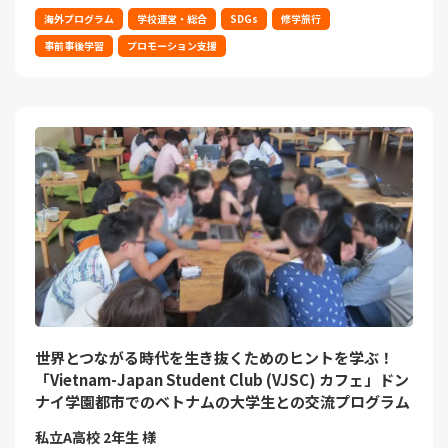
海外プログラム
学校運営・総合
SDGs
修学旅行
事前事後学習
プロモーション支援
世界とつながる時代を生き抜くためのヒントを学ぶ！
「Vietnam-Japan Student Club (VJSC) カフェ」ドン
ナイ学園都市でのベトナムの大学生との交流プログラム
私立A高校 2年生 様