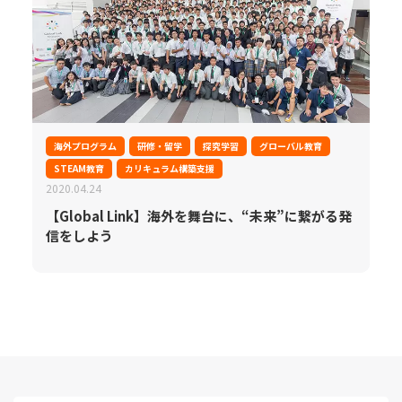
海外プログラム
研修・留学
探究学習
グローバル教育
STEAM教育
カリキュラム構築支援
2020.04.24
【Global Link】海外を舞台に、“未来”に繋がる発
信をしよう