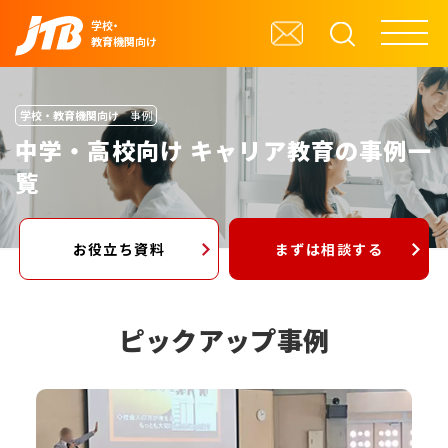
学校・
教育機関向け
学校・教育機関向け
事例
中学・高校向け キャリア教育の事例一
覧
お役立ち資料
まずは相談する
ピックアップ事例