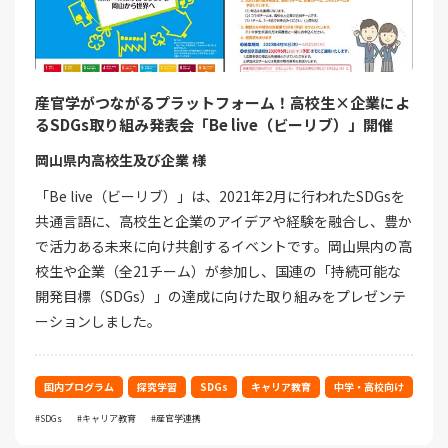
産官学がつながるプラットフォーム！高校生×企業によ
るSDGs取り組み発表会「Be live（ビーリブ）」開催
岡山県内高校生及び企業 様
「Be live（ビーリブ）」は、2021年2月に行われたSDGsを
共通言語に、高校生と企業のアイデアや経験を融合し、豊か
で活力ある未来に向け共創するイベントです。岡山県内の高
校生や企業（全21チーム）が参加し、国連の「持続可能な
開発目標（SDGs）」の達成に向けた取り組みをプレゼンテ
ーションしました。
国内プログラム
探究学習
SDGs
キャリア教育
中学・高校向け
SDGs
キャリア教育
産官学連携