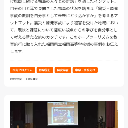
け挑戦し続ける福島の人々との対話」を通したインプット。
自分の目と耳で見聞きした福島の状況を踏まえ「震災・原発
事故の教訓を自分事として未来にどう活かすか」を考えるア
ウトプット。震災と原発事故により被害を受けた地域におい
て、現状と課題について幅広い視点からの学びを自分事とし
て考える新たな旅のカタチです。このホープツーリズムを教
育旅行に取り入れた福岡県立福岡高等学校様の事例をお伝え
します。
国内プログラム
修学旅行
探究学習
中学・高校向け
探究学習
防災教育