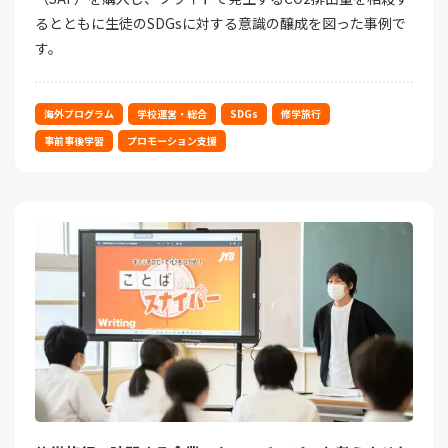
るとともに生徒のSDGsに対する意識の醸成を図った事例で
す。
海外プログラム
学校運営・総合
SDGs
修学旅行
事前事後学習
プロモーション支援