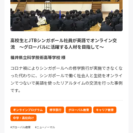
高校生とJTBシンガポール社員が英語でオンライン交
流 ～グローバルに活躍する人材を目指して～
福井県立科学技術高等学校 様
コロナ禍によりシンガポールへの修学旅行が実施できなくな
った代わりに、シンガポールで働く社会人と生徒をオンライ
ンでつないで英語を使ったリアルタイムの交流を行った事例
です。
オンラインプログラム
修学旅行
グローバル教育
キャリア教育
中学・高校向け
グローバル教育
ニューノーマル