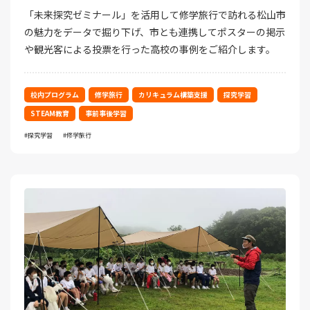
「未来探究ゼミナール」を活用して修学旅行で訪れる松山市
の魅力をデータで掘り下げ、市とも連携してポスターの掲示
や観光客による投票を行った高校の事例をご紹介します。
校内プログラム
修学旅行
カリキュラム構築支援
探究学習
STEAM教育
事前事後学習
探究学習
修学旅行