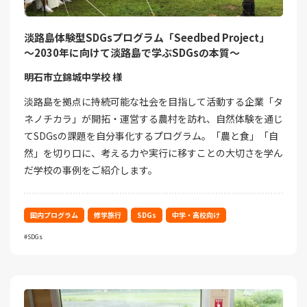
淡路島体験型SDGsプログラム「Seedbed Project」
～2030年に向けて淡路島で学ぶSDGsの本質～
明石市立錦城中学校 様
淡路島を拠点に持続可能な社会を目指して活動する企業「タ
ネノチカラ」が開拓・運営する農村を訪れ、自然体験を通じ
てSDGsの課題を自分事化するプログラム。「農と食」「自
然」を切り口に、考える力や実行に移すことの大切さを学ん
だ学校の事例をご紹介します。
国内プログラム
修学旅行
SDGs
中学・高校向け
SDGs