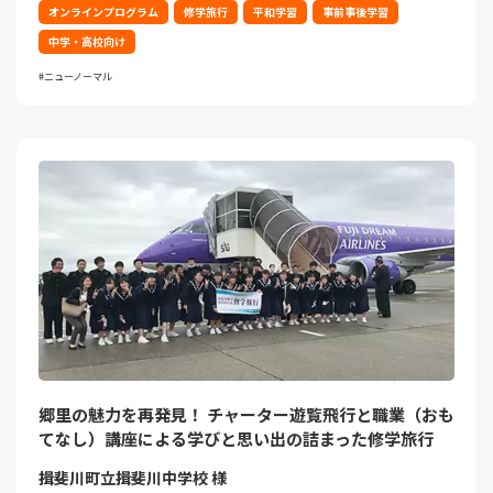
オンラインプログラム
修学旅行
平和学習
事前事後学習
中学・高校向け
ニューノーマル
郷里の魅力を再発見！ チャーター遊覧飛行と職業（おも
てなし）講座による学びと思い出の詰まった修学旅行
揖斐川町立揖斐川中学校 様