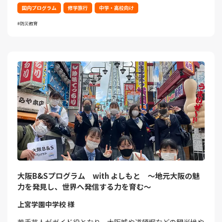
国内プログラム
修学旅行
中学・高校向け
防災教育
大阪B&Sプログラム with よしもと ～地元大阪の魅
力を発見し、世界へ発信する力を育む～
上宮学園中学校 様