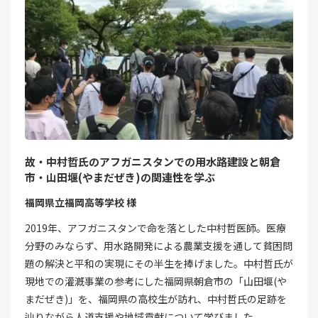
故・中村哲氏のアフガニスタンでの用水路建設と朝倉
市・山田堰(やまだぜき)の関連性を学ぶ
福岡県立福岡高等学校 様
2019年、アフガニスタンで命を落とした中村哲医師。医療
分野のみならず、用水路開発による農業支援を通して貧困問
題の解決と平和の実現にその半生を捧げました。中村哲氏が
現地での灌漑事業の参考にした福岡県朝倉市の「山田堰(や
まだぜき)」を、福岡県の高校生が訪れ、中村哲氏の足跡を
辿りながら人道支援や地域貢献について学びました。