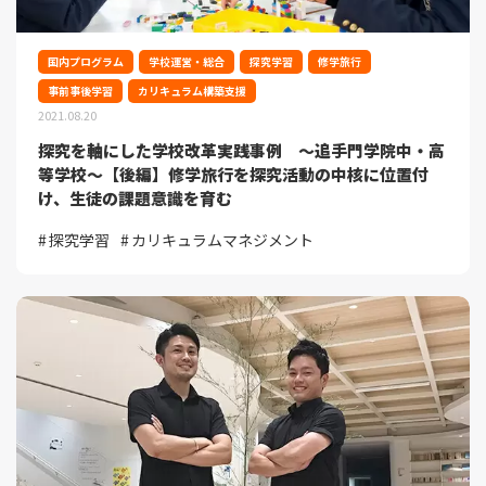
国内プログラム
学校運営・総合
探究学習
修学旅行
事前事後学習
カリキュラム構築支援
2021.08.20
探究を軸にした学校改革実践事例 ～追手門学院中・高
等学校～【後編】修学旅行を探究活動の中核に位置付
け、生徒の課題意識を育む
探究学習
カリキュラムマネジメント