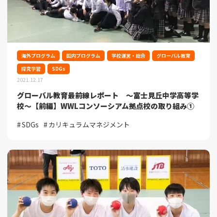
海外プログラム
国内プログラム
学校運営・総合
グローバル教育
探究学習
SDGs
2021.12.17
グローバル教育最前線レポート ～富士見丘中学高等学
校～【前編】WWLコンソーシアム拠点校の取り組み➀
SDGs
カリキュラムマネジメント