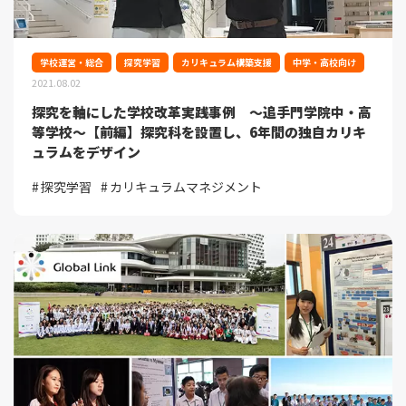
学校運営・総合
探究学習
カリキュラム構築支援
中学・高校向け
2021.08.02
探究を軸にした学校改革実践事例 ～追手門学院中・高
等学校～【前編】探究科を設置し、6年間の独自カリキ
ュラムをデザイン
探究学習
カリキュラムマネジメント