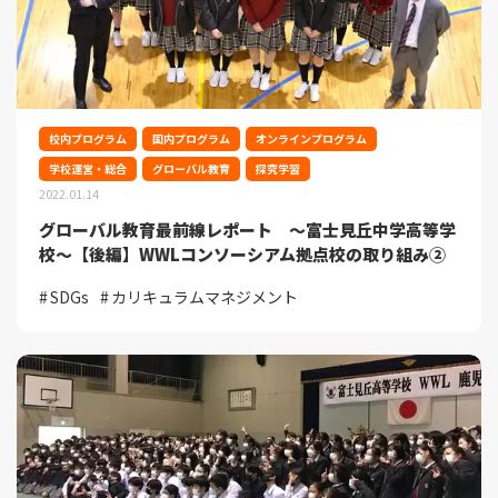
校内プログラム
国内プログラム
オンラインプログラム
学校運営・総合
グローバル教育
探究学習
2022.01.14
グローバル教育最前線レポート ～富士見丘中学高等学
校～【後編】WWLコンソーシアム拠点校の取り組み②
SDGs
カリキュラムマネジメント