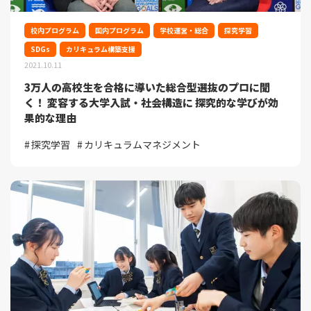
校内プログラム
国内プログラム
学校運営・総合
探究学習
SDGs
カリキュラム構築支援
2021.10.11
3万人の高校生を合格に導いた総合型選抜のプロに聞
く！ 変容する大学入試・社会構造に 探究的な学びが効
果的な理由
探究学習
カリキュラムマネジメント