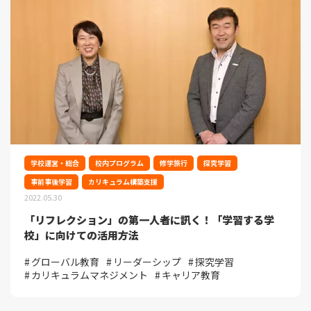
学校運営・総合
校内プログラム
修学旅行
探究学習
事前事後学習
カリキュラム構築支援
2022.05.30
「リフレクション」の第一人者に訊く！「学習する学
校」に向けての活用方法
グローバル教育
リーダーシップ
探究学習
カリキュラムマネジメント
キャリア教育