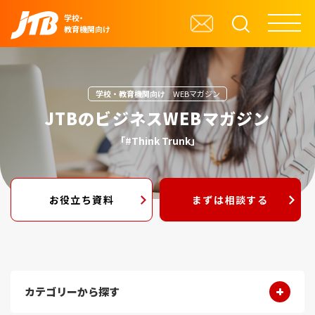
学校・
教育機関向け
学校・教育機関向け
WEBマガジン
JTBのビジネスWEBマガジン
「#Think Trunk」
お役立ち資料
まずは相談する
カテゴリーから探す