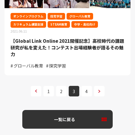
オンラインプログラム
探究学習
グローバル教育
カリキュラム構築支援
STEAM教育
中学・高校向け
2021.06.11
【Global Link Online 2021開催記念】高校時代の課題
研究が私を変えた！コンテスト出場経験者が語るその魅
力
グローバル教育
探究学習
次へ
1
2
3
4
次へ
一覧に戻る