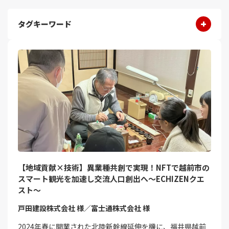
タグキーワード
【地域貢献×技術】異業種共創で実現！NFTで越前市の
スマート観光を加速し交流人口創出へ～ECHIZENクエ
スト～
戸田建設株式会社 様／富士通株式会社 様
2024年春に開業された北陸新幹線延伸を機に、福井県越前