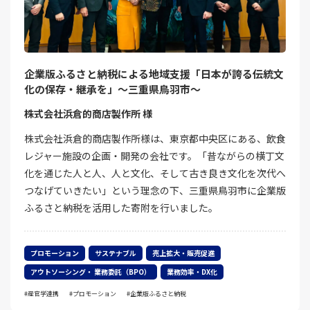
企業版ふるさと納税による地域支援「日本が誇る伝統文
化の保存・継承を」～三重県鳥羽市～
株式会社浜倉的商店製作所 様
株式会社浜倉的商店製作所様は、東京都中央区にある、飲食
レジャー施設の企画・開発の会社です。「昔ながらの横丁文
化を通じた人と人、人と文化、そして古き良き文化を次代へ
つなげていきたい」という理念の下、三重県鳥羽市に企業版
ふるさと納税を活用した寄附を行いました。
プロモーション
サステナブル
売上拡大・販売促進
アウトソーシング・ 業務委託（BPO）
業務効率・DX化
産官学連携
プロモーション
企業版ふるさと納税