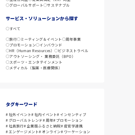
グローバルサポート
サステナブル
サービス・ソリューションから探す
すべて
旅行
ミーティング＆イベント
周年事業
プロモーション
インバウンド
HR（Human Resources）
ビジネストラベル
アウトソーシング・ 業務委託（BPO）
スポーツ・エンタテインメント
メディカル（製薬・医療関係）
タグキーワード
社外イベント
社内イベント
インセンティブ
グローバルトレンド
周年
プロモーション
社員旅行
企業版ふるさと納税
産官学連携
エンゲージメント
オンライン
ワーケーション