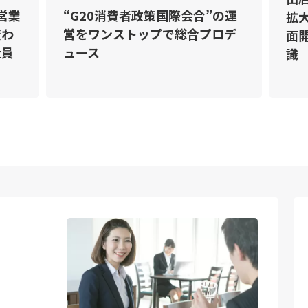
で営業
“G20消費者政策国際会合”の運
拡
変わ
営をワンストップで総合プロデ
面
社員
ュース
識