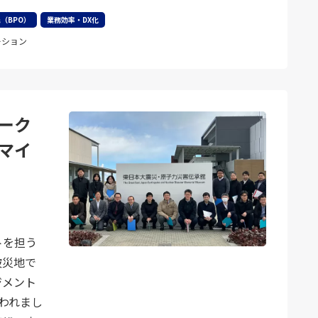
（BPO）
業務効率・DX化
ーション
ーク
マイ
トを担う
被災地で
ジメント
われまし