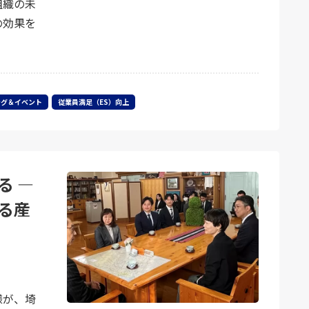
組織の未
の効果を
ング＆イベント
従業員満足（ES）向上
る ―
る産
様が、埼