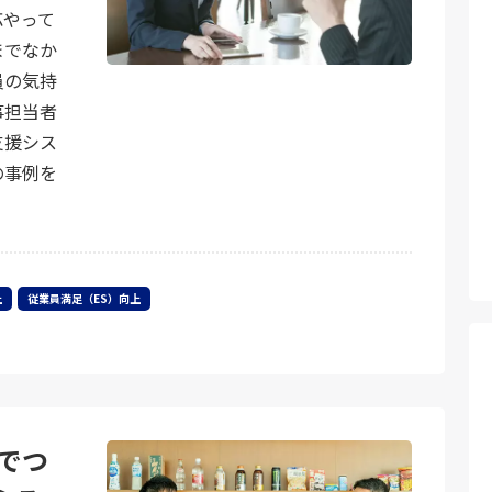
応やって
までなか
員の気持
事担当者
支援シス
の事例を
上
従業員満足（ES）向上
でつ