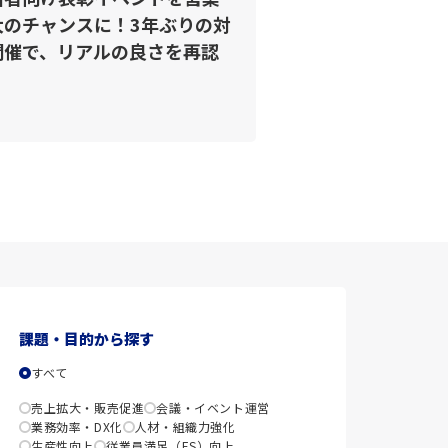
大のチャンスに！3年ぶりの対
開催で、リアルの良さを再認
課題・目的から探す
すべて
売上拡大・販売促進
会議・イベント運営
業務効率・DX化
人材・組織力強化
生産性向上
従業員満足（ES）向上