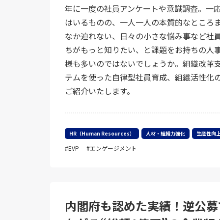
年に一度の社員アンケートや意識調査。一
はいるものの、一人一人の本質的なところ
なか迫れない、日々の小さな悩み事など社
ちがもっと知りたい、と課題をお持ちの人
様も多いのではないでしょうか。組織改革
テムを使った自律型社員育成、組織活性化
ご紹介いたします。
HR（Human Resources）
人材・組織力強化
生産性向
EVP
エンゲージメント
内閣府も認めた実績！逆公募