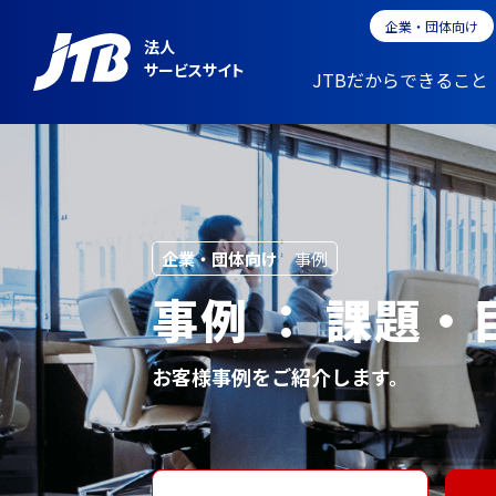
企業・団体向け
法人
サービスサイト
JTBだからできること
企業・団体向け
事例
事例 ： 課題
お客様事例をご紹介します。