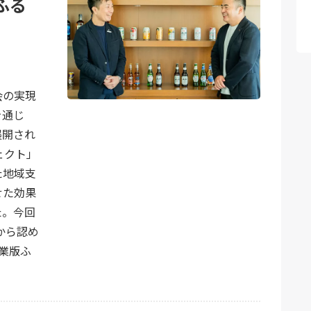
ふる
会の実現
を通じ
展開され
ェクト」
た地域支
せた効果
た。今回
から認め
業版ふ