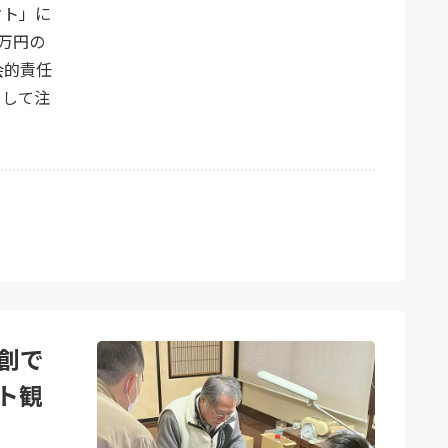
クト」に
0万円の
会的責任
として注
創で
ト観