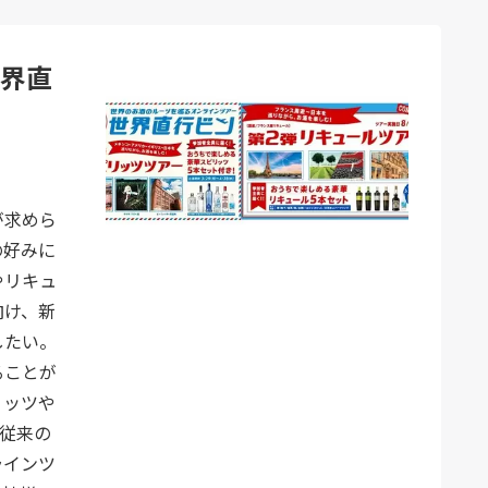
世界直
が求めら
の好みに
やリキュ
向け、新
したい。
ることが
リッツや
。従来の
ラインツ