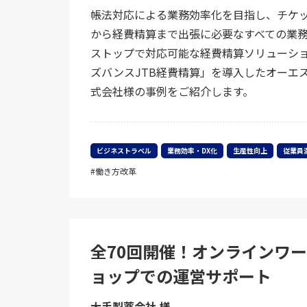
帳法対応による業務効率化を目指し、チケ
から経費精算まで出張に必要なすべての業
ストップで対応可能な経費精算ソリューシ
ズバンスJTB経費精算」を導入したオーエ
式会社様の事例をご紹介します。
ビジネストラベル
業務効率・DX化
生産性向上
従業員
働き方改革
全70回開催！オンラインワ
ョップでの運営サポート
大手製薬会社 様