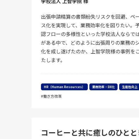
学校法人 上智学院 様
出張申請精算の書類紛失リスクを回避、ペ
ス化を実現して、業務効率化を図りたい。
認フローの多様性といった学校法人ならで
がある中で、どのように出張周りの業務の
化を成し遂げたのか、上智学院様の事例を
たします。
HR（Human Resources）
業務効率・DX化
生産性向上
働き方改革
コーヒーと共に癒しのひとと