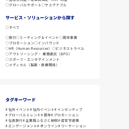
グローバルサポート
サステナブル
サービス・ソリューションから探す
すべて
旅行
ミーティング＆イベント
周年事業
プロモーション
インバウンド
HR（Human Resources）
ビジネストラベル
アウトソーシング・ 業務委託（BPO）
スポーツ・エンタテインメント
メディカル（製薬・医療関係）
タグキーワード
社外イベント
社内イベント
インセンティブ
グローバルトレンド
周年
プロモーション
社員旅行
企業版ふるさと納税
産官学連携
エンゲージメント
オンライン
ワーケーション