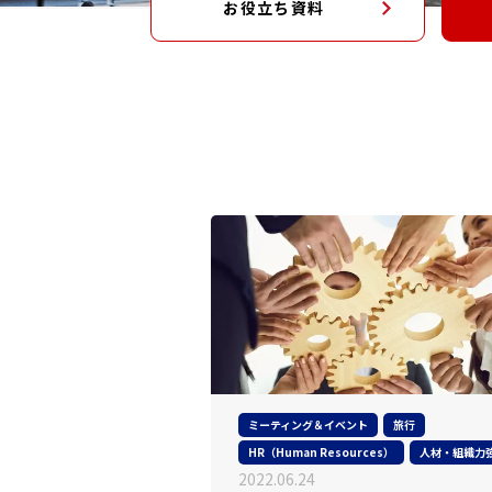
お役立ち資料
ミーティング＆イベント
旅行
HR（Human Resources）
人材・組織力
2022.06.24