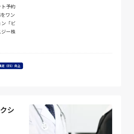
ット予約
務をワン
ョン「ビ
スジー株
満足（ES）向上
ークシ