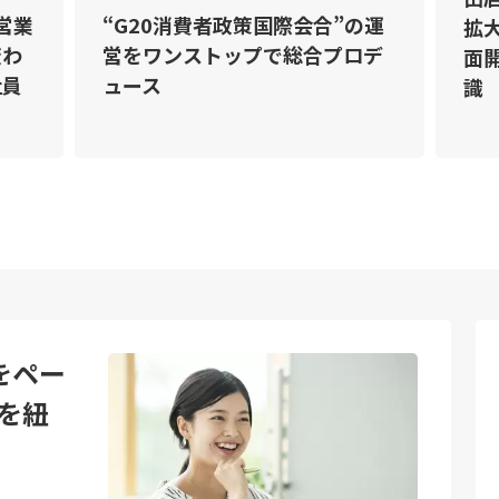
で営業
“G20消費者政策国際会合”の運
拡
変わ
営をワンストップで総合プロデ
面
社員
ュース
識
をペー
を紐