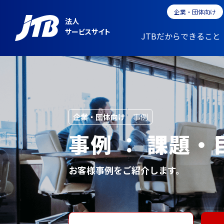
企業・団体向け
法人
サービスサイト
JTBだからできること
企業・団体向け
事例
事例 ： 課題
お客様事例をご紹介します。