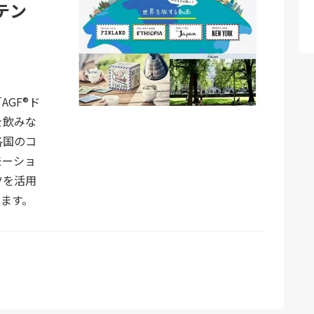
テン
GF®ド
を飲みな
各国のコ
モーショ
ツを活用
します。