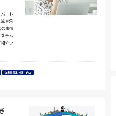
ーパーレ
予算や承
はの事情
システム
ご紹介い
従業員満足（ES）向上
き