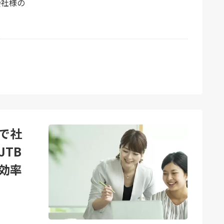
会社様の
で社
TB
効率