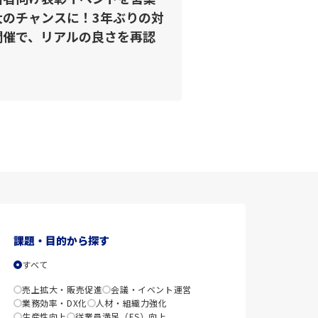
大のチャンスに！3年ぶりの対
開催で、リアルの良さを再認
課題・目的から探す
すべて
売上拡大・販売促進
会議・イベント運営
業務効率・DX化
人材・組織力強化
生産性向上
従業員満足（ES）向上